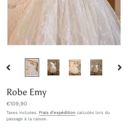
DIAPOSITIVE
DIAP
PRÉCÉDENTE
SUIV
Robe Emy
Prix
€109,90
normal
Taxes incluses.
Frais d'expédition
calculés lors du
passage à la caisse.