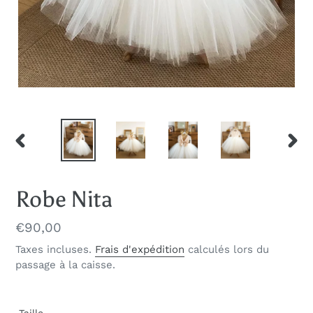
DIAPOSITIVE
DIAP
PRÉCÉDENTE
SUIV
Robe Nita
Prix
€90,00
normal
Taxes incluses.
Frais d'expédition
calculés lors du
passage à la caisse.
Taille