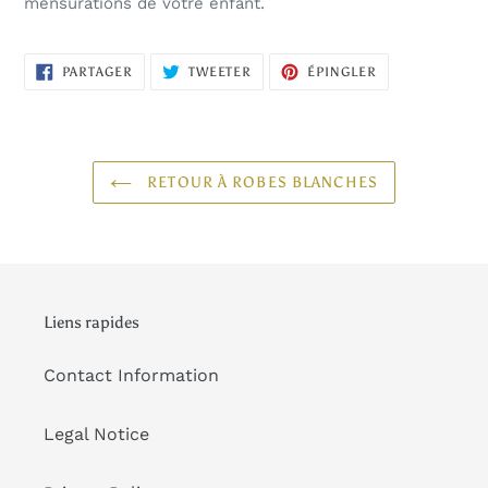
mensurations de votre enfant.
PARTAGER
TWEETER
ÉPINGLER
PARTAGER
TWEETER
ÉPINGLER
SUR
SUR
SUR
FACEBOOK
TWITTER
PINTEREST
RETOUR À ROBES BLANCHES
Liens rapides
Contact Information
Legal Notice