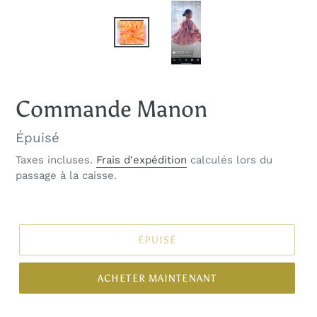
Commande Manon
Prix
Épuisé
normal
Taxes incluses.
Frais d'expédition
calculés lors du
passage à la caisse.
ÉPUISÉ
ACHETER MAINTENANT