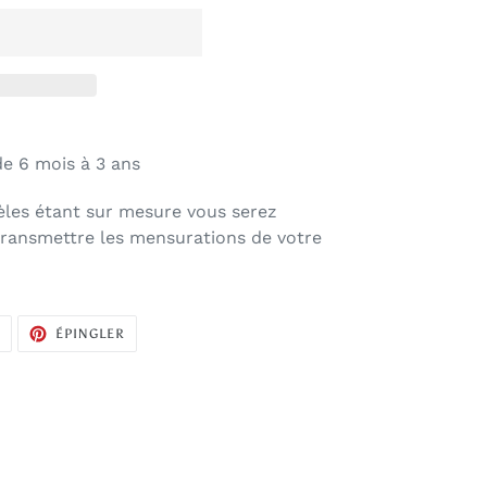
de 6 mois à 3 ans
les étant sur mesure vous serez
transmettre les mensurations de votre
TWEETER
ÉPINGLER
R
ÉPINGLER
SUR
SUR
TWITTER
PINTEREST