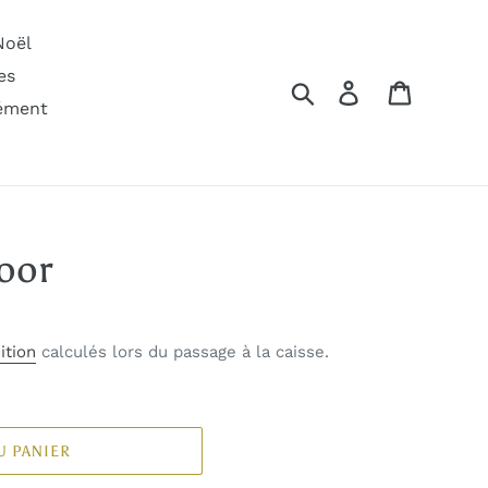
Noël
es
Rechercher
Se connecter
Panier
ément
oor
ition
calculés lors du passage à la caisse.
U PANIER