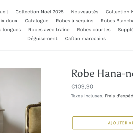
ueil
Collection Noël 2025
Nouveautés
Collection 
rix doux
Catalogue
Robes à sequins
Robes Blanch
 longues
Robes avec traîne
Robes courtes
Suppl
Déguisement
Caftan marocains
Robe Hana-n
Prix
€109,90
normal
Taxes incluses.
Frais d'expéd
AJOUTER A