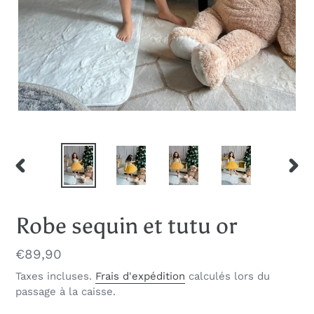
DIAPOSITIVE
DIAP
PRÉCÉDENTE
SUIV
Robe sequin et tutu or
Prix
€89,90
normal
Taxes incluses.
Frais d'expédition
calculés lors du
passage à la caisse.