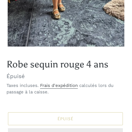
Robe sequin rouge 4 ans
Prix
Épuisé
normal
Taxes incluses.
Frais d'expédition
calculés lors du
passage à la caisse.
ÉPUISÉ