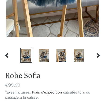
DIAPOSITIVE
DIAP
PRÉCÉDENTE
SUIV
Robe Sofia
Prix
€95,90
normal
Taxes incluses.
Frais d'expédition
calculés lors du
passage à la caisse.