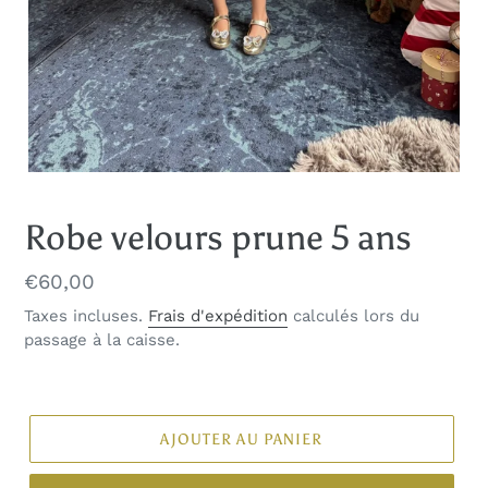
Robe velours prune 5 ans
Prix
€60,00
normal
Taxes incluses.
Frais d'expédition
calculés lors du
passage à la caisse.
AJOUTER AU PANIER