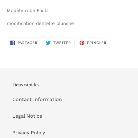
Modèle robe Paula
modification dentelle blanche
PARTAGER
TWEETER
ÉPINGLER
PARTAGER
TWEETER
ÉPINGLER
SUR
SUR
SUR
FACEBOOK
TWITTER
PINTEREST
Liens rapides
Contact Information
Legal Notice
Privacy Policy