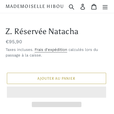
Passer
MADEMOISELLE HIBOU
Rechercher
Se connecter
Panier
au
contenu
Z. Réservée Natacha
Prix
€95,90
normal
Taxes incluses.
Frais d'expédition
calculés lors du
passage à la caisse.
AJOUTER AU PANIER