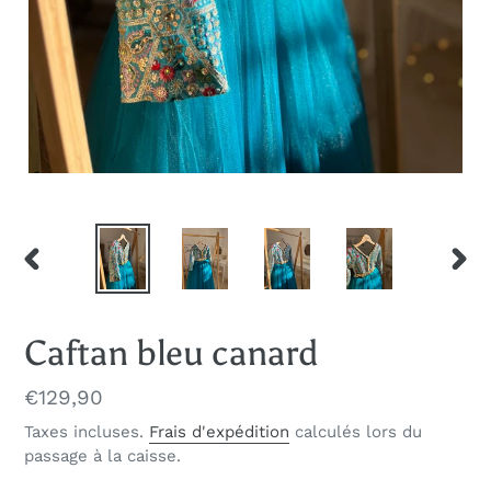
DIAPOSITIVE
DIAP
PRÉCÉDENTE
SUIV
Caftan bleu canard
Prix
€129,90
normal
Taxes incluses.
Frais d'expédition
calculés lors du
passage à la caisse.