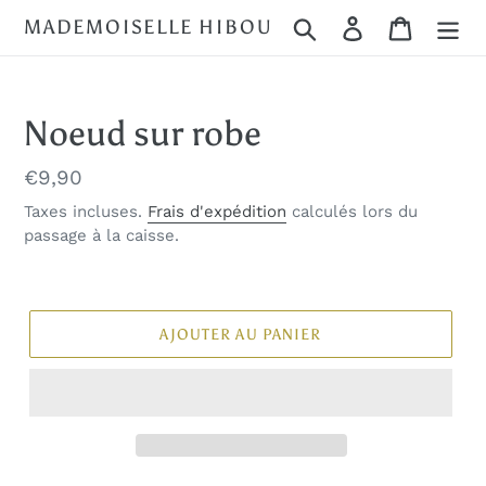
Passer
MADEMOISELLE HIBOU
Rechercher
Se connecter
Panier
au
contenu
Noeud sur robe
Prix
€9,90
normal
Taxes incluses.
Frais d'expédition
calculés lors du
passage à la caisse.
AJOUTER AU PANIER