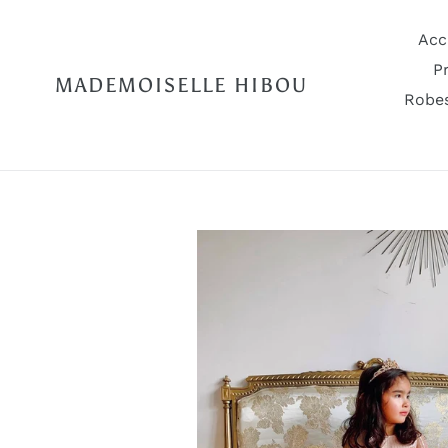
Passer
au
Acc
contenu
P
MADEMOISELLE HIBOU
Robes