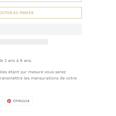
OUTER AU PANIER
e 2 ans à 8 ans.
les étant sur mesure vous serez
transmettre les mensurations de votre
TWEETER
ÉPINGLER
R
ÉPINGLER
SUR
SUR
TWITTER
PINTEREST