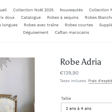
ueil
Collection Noël 2025
Nouveautés
Collection 
rix doux
Catalogue
Robes à sequins
Robes Blanch
 longues
Robes avec traîne
Robes courtes
Suppl
Déguisement
Caftan marocains
Robe Adria
Prix
€139,90
normal
Taxes incluses.
Frais d'expéd
Taille