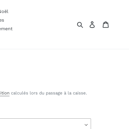
Noël
es
Rechercher
Se connecter
Panier
ément
ition
calculés lors du passage à la caisse.