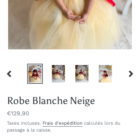
DIAPOSITIVE
DIAP
PRÉCÉDENTE
SUIV
Robe Blanche Neige
Prix
€129,90
normal
Taxes incluses.
Frais d'expédition
calculés lors du
passage à la caisse.