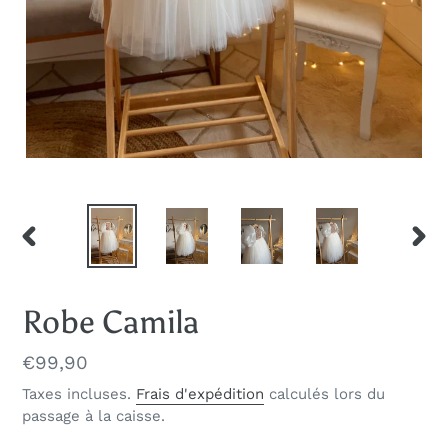
DIAPOSITIVE
DIAP
PRÉCÉDENTE
SUIV
Robe Camila
Prix
€99,90
normal
Taxes incluses.
Frais d'expédition
calculés lors du
passage à la caisse.