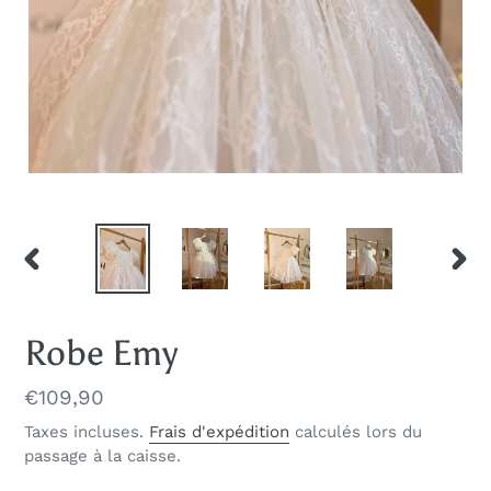
DIAPOSITIVE
DIAP
PRÉCÉDENTE
SUIV
Robe Emy
Prix
€109,90
normal
Taxes incluses.
Frais d'expédition
calculés lors du
passage à la caisse.