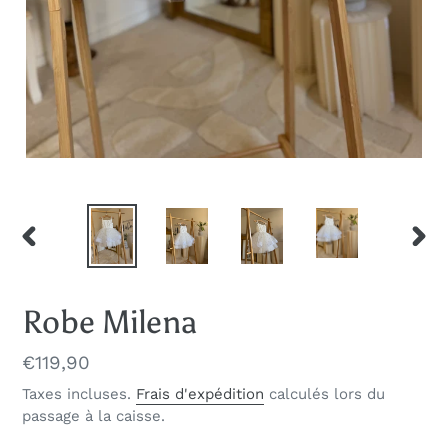
DIAPOSITIVE
DIAP
PRÉCÉDENTE
SUIV
Robe Milena
Prix
€119,90
normal
Taxes incluses.
Frais d'expédition
calculés lors du
passage à la caisse.