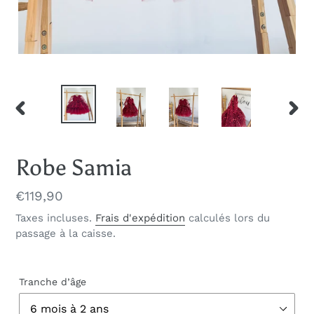
DIAPOSITIVE
DIAP
PRÉCÉDENTE
SUIV
Robe Samia
Prix
€119,90
normal
Taxes incluses.
Frais d'expédition
calculés lors du
passage à la caisse.
Tranche d’âge