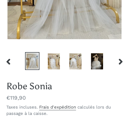
DIAPOSITIVE
DIAP
PRÉCÉDENTE
SUIV
Robe Sonia
Prix
€119,90
normal
Taxes incluses.
Frais d'expédition
calculés lors du
passage à la caisse.