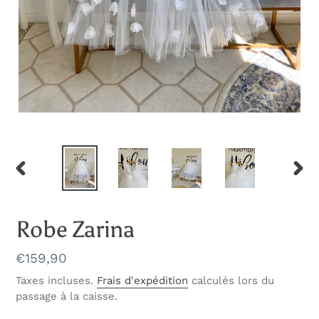
DIAPOSITIVE
DIAP
PRÉCÉDENTE
SUIV
Robe Zarina
Prix
€159,90
normal
Taxes incluses.
Frais d'expédition
calculés lors du
passage à la caisse.