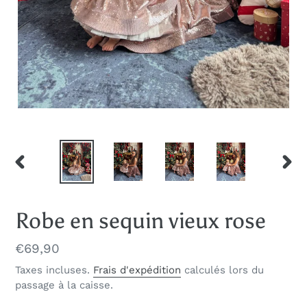
DIAPOSITIVE
DIAP
PRÉCÉDENTE
SUIV
Robe en sequin vieux rose
Prix
€69,90
normal
Taxes incluses.
Frais d'expédition
calculés lors du
passage à la caisse.