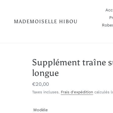
Passer
au
Acc
contenu
P
MADEMOISELLE HIBOU
Robes
Supplément traîne s
longue
Prix
€20,00
normal
Taxes incluses.
Frais d'expédition
calculés l
Modèle