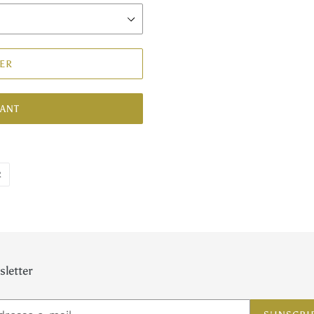
IER
NANT
ÉPINGLER
R
SUR
PINTEREST
letter